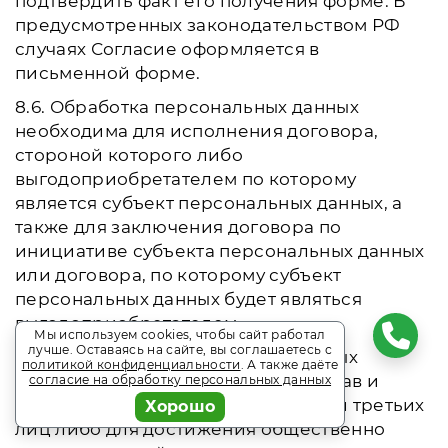
подтвердить факт его получения форме. В
предусмотренных законодательством РФ
случаях Согласие оформляется в
письменной форме.
8.6. Обработка персональных данных
необходима для исполнения договора,
стороной которого либо
выгодоприобретателем по которому
является субъект персональных данных, а
также для заключения договора по
инициативе субъекта персональных данных
или договора, по которому субъект
персональных данных будет являться
выгодоприобретателем.
Мы используем cookies, чтобы сайт работал
лучше. Оставаясь на сайте, вы соглашаетесь с
8.7. Обработка персональных данных
политикой конфиденциальности
. А также даёте
необходима для осуществления прав и
согласие на обработку персональных данных
законных интересов оператора или третьих
Хорошо
лиц либо для достижения общественно