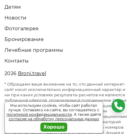
Детям
Новости
Фотогалерея
Бронирование
Лечебные программы
Контакты
2026
Broni.travel
* Обращаем ваше внимание на то, что данный интернет-
сайт носит исключительно информационный характер и
ни при каких условиях результаты расчетов не являются
публичной офертой, определяемой положениями Статьи
437 Гражданского кодекса Российской Федерации. За
Мы используем cookies, чтобы сайт работал
лучше. Оставаясь на сайте, вы соглашаетесь с
окончательным расчетом обращайтесь к нашим
политикой конфиденциальности
. А также даёте
менеджерам. Данный ресурс является информационным
согласие на обработку персональных данных
сайтом сервиса бронирования Broni.travel. Санаторий
Хорошо
«Загорские Дали». Сайт онлайн бронирования номеров.
Актуальные цены, прайс-листы и наличие мест. Акции и